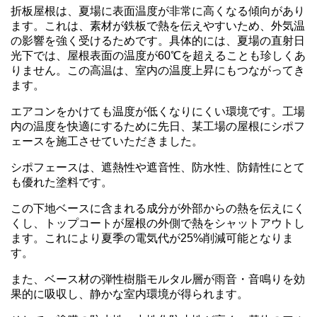
折板屋根は、夏場に表面温度が非常に高くなる傾向があり
ます。これは、素材が鉄板で熱を伝えやすいため、外気温
の影響を強く受けるためです。具体的には、夏場の直射日
光下では、屋根表面の温度が60℃を超えることも珍しくあ
りません。この高温は、室内の温度上昇にもつながってき
ます。
エアコンをかけても温度が低くなりにくい環境です。工場
内の温度を快適にするために先日、某工場の屋根にシポフ
ェースを施工させていただきました。
シポフェースは、遮熱性や遮音性、防水性、防錆性にとて
も優れた塗料です。
この下地ベースに含まれる成分が外部からの熱を伝えにく
くし、トップコートが屋根の外側で熱をシャットアウトし
ます。これにより夏季の電気代が25%削減可能となりま
す。
また、ベース材の弾性樹脂モルタル層が雨音・音鳴りを効
果的に吸収し、静かな室内環境が得られます。