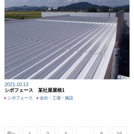
2021.10.13
シポフェース 某社屋屋根1
シポフェース
会社・工場・施設
前へ
1
2
3
…
9
10